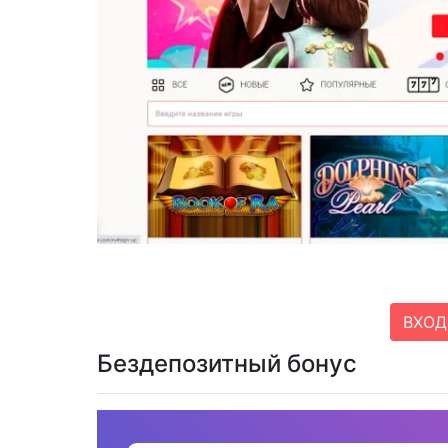
ВХОД
Бездепозитный бонус