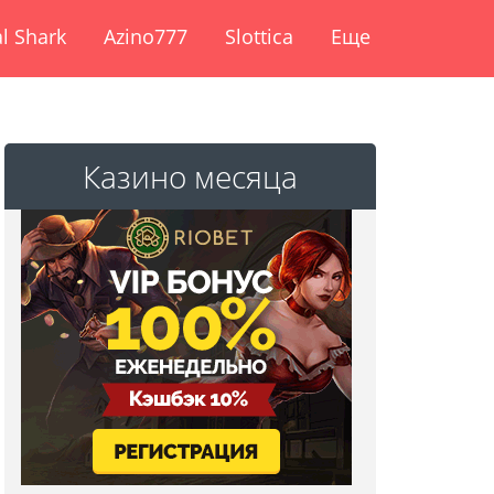
l Shark
Azino777
Slottica
Еще
Казино месяца