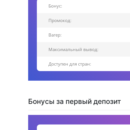
Бонус:
Промокод:
Вагер:
Максимальный вывод:
Доступен для стран:
Бонусы за первый депозит