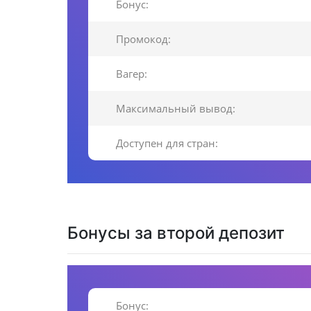
Бонус:
Промокод:
Вагер:
Максимальный вывод:
Доступен для стран:
Бонусы за второй депозит
Бонус: