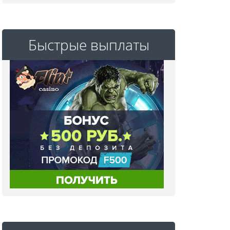
Быстрые выплаты