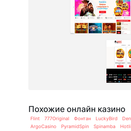
Похожие онлайн казино
Flint
777Original
Фонтан
LuckyBird
Den
ArgoCasino
PyramidSpin
Spinamba
Hotl