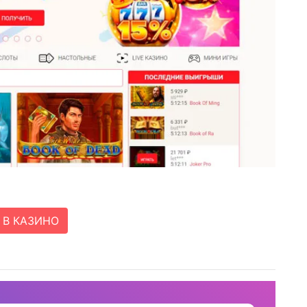
 В КАЗИНО