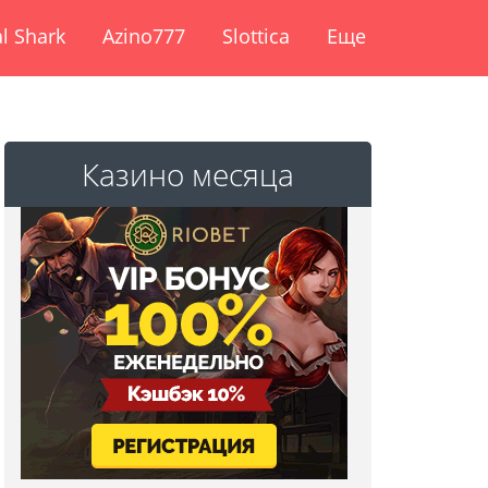
l Shark
Azino777
Slottica
Еще
Казино месяца