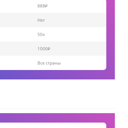
888₽
Нет
50х
1000₽
Все страны