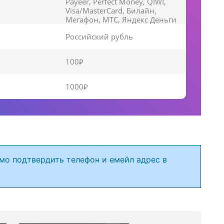
Payeer, Perfect Money, QIWI,
Visa/MasterCard, Билайн,
Мегафон, МТС, Яндекс Деньги
Российский рубль
100₽
1000₽
мо подтвердить телефон и емейл адрес в