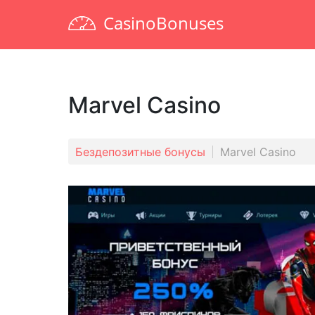
CasinoBonuses
Marvel Casino
Бездепозитные бонусы
Marvel Casino