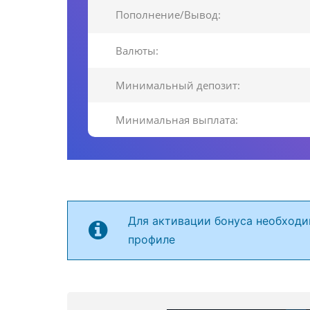
Пополнение/Вывод:
Валюты:
Минимальный депозит:
Минимальная выплата:
Для активации бонуса необходи
профиле