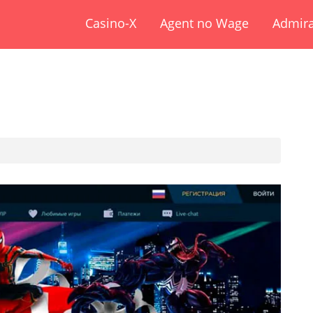
Casino-X
Agent no Wage
Admira