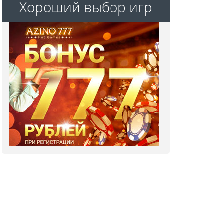
Хороший выбор игр