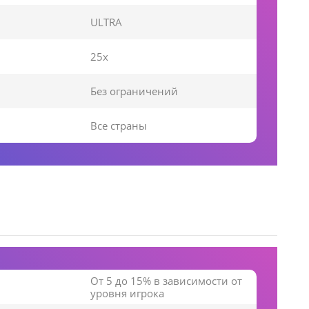
ULTRA
25х
Без ограничений
Все страны
От 5 до 15% в зависимости от
уровня игрока