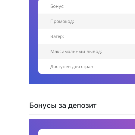
Бонус:
Промокод:
Вагер:
Максимальный вывод:
Доступен для стран:
Бонусы за депозит