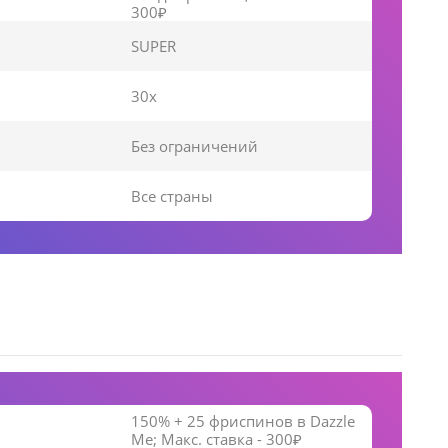
300₽
SUPER
30х
Без ограничений
Все страны
150% + 25 фриспинов в Dazzle
Me; Макс. ставка - 300₽