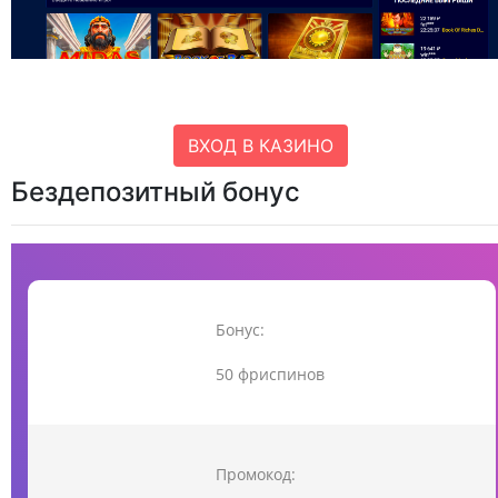
ВХОД В КАЗИНО
Бездепозитный бонус
Бонус:
50 фриспинов
Промокод: