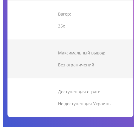
Вагер:
35x
Максимальный вывод:
Без ограничений
Доступен для стран:
Не доступен для Украины