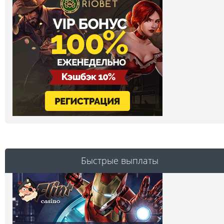
Быстрые выплаты