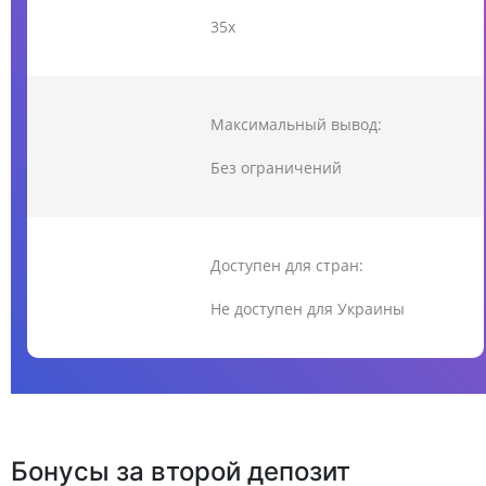
35х
Максимальный вывод:
Без ограничений
Доступен для стран:
Не доступен для Украины
Бонусы за второй депозит