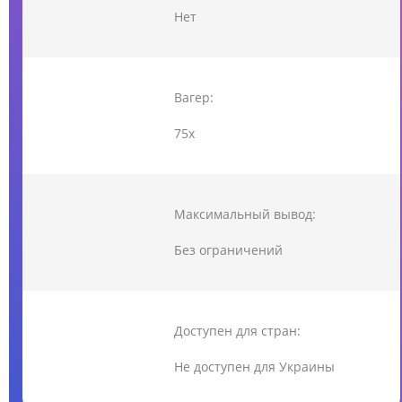
Нет
Вагер:
75х
Максимальный вывод:
Без ограничений
Доступен для стран:
Не доступен для Украины